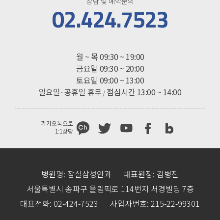
상담 및 예약문의
02.424.7523
진료시간
월 ~ 목
09:30 ~ 19:00
금요일
09:30 ~ 20:00
토요일
09:00 ~ 13:00
일요일·공휴일 휴무
점심시간 13:00 ~ 14:00
/
카카오톡으로
1:1상담
병원명: 잠실삼성안과
대표원장: 김병진
서울특별시 송파구 올림픽로 114번지 서경빌딩 7층
대표전화: 02-424-7523
사업자번호: 215-22-99301