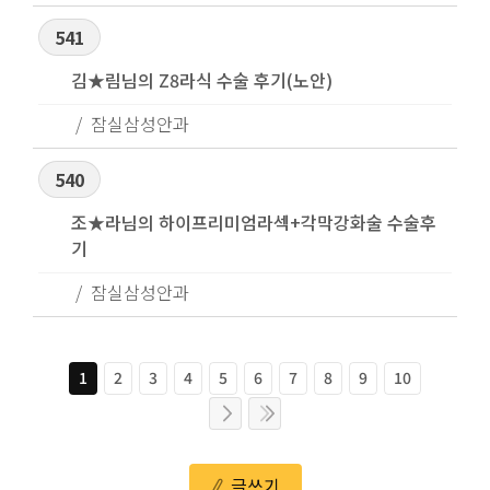
541
김★림님의 Z8라식 수술 후기(노안)
잠실삼성안과
540
조★라님의 하이프리미엄라섹+각막강화술 수술후
기
잠실삼성안과
1
2
3
4
5
6
7
8
9
10
글쓰기