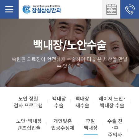
백내장/노안수술
숙련된 의료진이 안전하게 수술하여 더 밝은 세상을 만날
수 있습니다.
노안 정밀
백내장
백내장
레이저 노안·
검사 프로그램
수술
재수술
백내장 수술
노안·백내장
개인맞춤
후발
수술 전
렌즈삽입술
인공수정체
백내장
·후
주의사