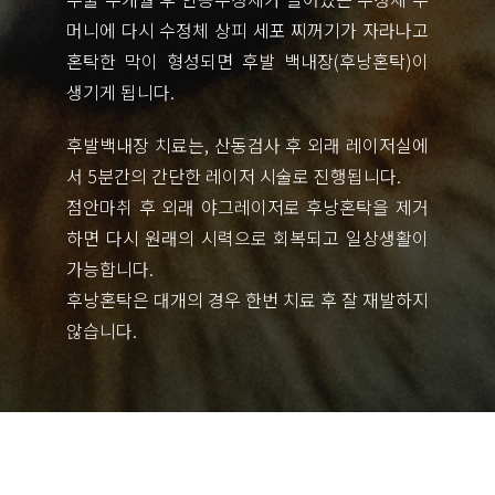
머니에 다시 수정체 상피 세포 찌꺼기가 자라나고
혼탁한 막이 형성되면 후발 백내장(후낭혼탁)이
생기게 됩니다.
후발백내장 치료는, 산동검사 후 외래 레이저실에
서 5분간의 간단한 레이저 시술로 진행됩니다.
점안마취 후 외래 야그레이저로 후낭혼탁을 제거
하면 다시 원래의 시력으로 회복되고 일상생활이
가능합니다.
후낭혼탁은 대개의 경우 한번 치료 후 잘 재발하지
않습니다.