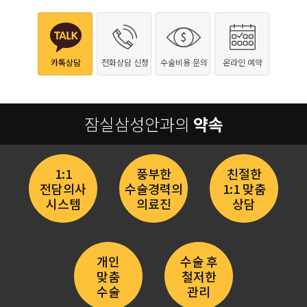
카톡상담
전화상담 신청
수술비용 문의
온라인 예약
잠실삼성안과의
약속
1:1
풍부한
친절한
전담의사
수술경력의
1:1 맞춤
시스템
의료진
상담
개인
수술 후
맞춤
철저한
수술
관리