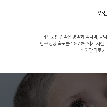
안전
아트로핀 안약은 망막과 맥락막, 공
안구 성장 속도를 40~70% 억제 시킬
하지만 따로 시