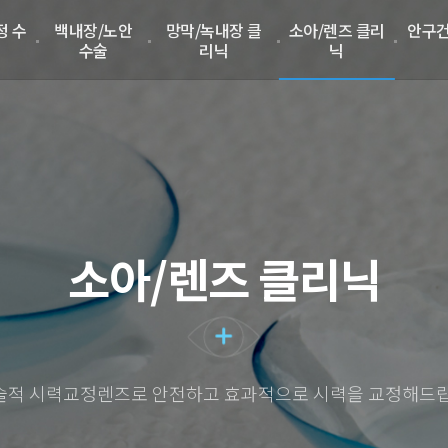
정 수
백내장/노안
망막/녹내장 클
소아/렌즈 클리
안구건
수술
리닉
닉
소아/렌즈 클리닉
술적 시력교정렌즈로 안전하고 효과적으로 시력을 교정해드립