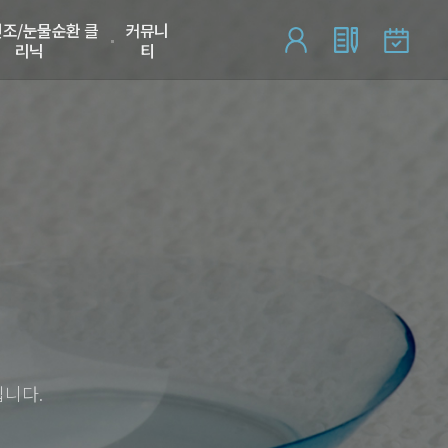
조/눈물순환 클
커뮤니
리닉
티
니다.