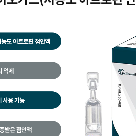
저농도 아트로핀 점안액
시 억제
 사용 가능
인증받은 점안액