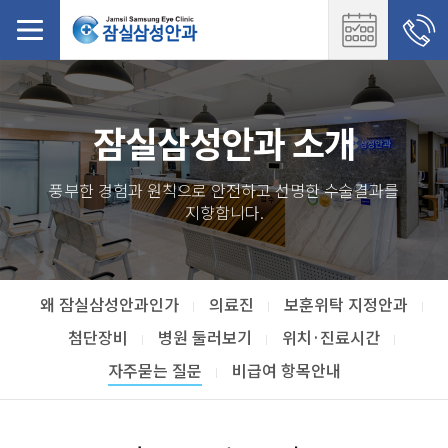
잠실삼성안과 소개
풍부한 경험과 원칙으로 안전하고 선명한 수술결과를
지향합니다.
왜 잠실삼성안과인가
의료진
보훈위탁 지정안과
첨단장비
병원 둘러보기
위치·진료시간
자주묻는 질문
비급여 항목안내