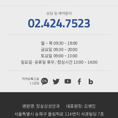
상담 및 예약문의
02.424.7523
진료시간
월 ~ 목
09:30 ~ 19:00
금요일
09:30 ~ 20:00
토요일
09:00 ~ 13:00
일요일·공휴일 휴무
점심시간 13:00 ~ 14:00
/
카카오톡으로
1:1상담
병원명: 잠실삼성안과
대표원장: 김병진
서울특별시 송파구 올림픽로 114번지 서경빌딩 7층