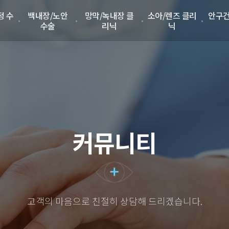
정 수
백내장/노안
망막/녹내장 클
소아/렌즈 클리
안구건
수술
리닉
닉
커뮤니티
고객의 마음으로 친절히 상담해 드리겠습니다.