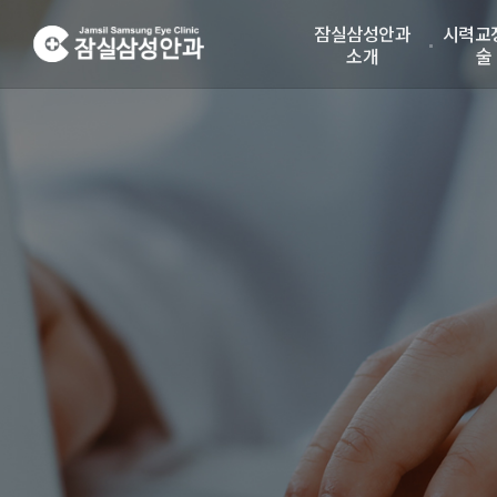
잠실삼성안과
시력교
소개
술