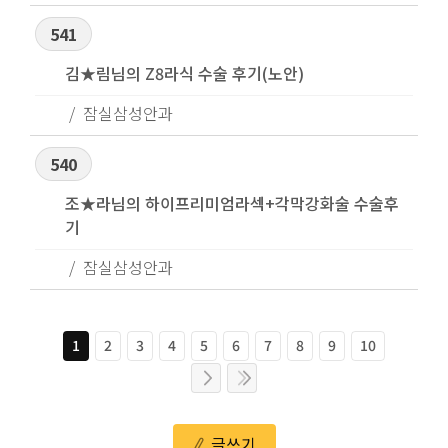
541
김★림님의 Z8라식 수술 후기(노안)
잠실삼성안과
540
조★라님의 하이프리미엄라섹+각막강화술 수술후
기
잠실삼성안과
1
2
3
4
5
6
7
8
9
10
글쓰기