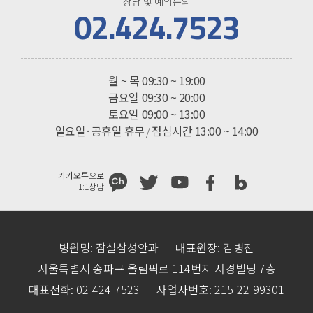
상담 및 예약문의
02.424.7523
진료시간
월 ~ 목
09:30 ~ 19:00
금요일
09:30 ~ 20:00
토요일
09:00 ~ 13:00
일요일·공휴일 휴무
점심시간 13:00 ~ 14:00
/
카카오톡으로
1:1상담
병원명: 잠실삼성안과
대표원장: 김병진
서울특별시 송파구 올림픽로 114번지 서경빌딩 7층
대표전화: 02-424-7523
사업자번호: 215-22-99301