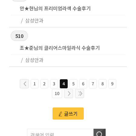
안★현님의 프리미엄라섹 수술후기
삼성안과
510
조★준님의 클리어스마일라식 수술후기
삼성안과
1
2
3
4
5
6
7
8
9
10
글쓰기